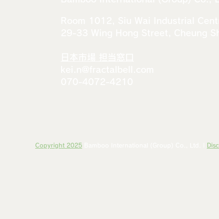
Room 1012, Siu Wai Industrial Cent
29-33 Wing Hong Street, Cheung 
​​日本市場 担当窓口
kei.n@fractalbell.com
070-4072-4210
Copyright 2025
Bamboo International (Group) Co., Ltd. |
Disc