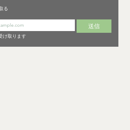
取る
送信
受け取ります