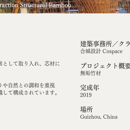
traction Structural Bamboo
建築事務所／ク
合城設計 Cospace
素として取り入れ、芯材に
プロジェクト概
無垢竹材
りや自然との調和を重視
完成年
識して構成されています。
2019
場所
Guizhou, China