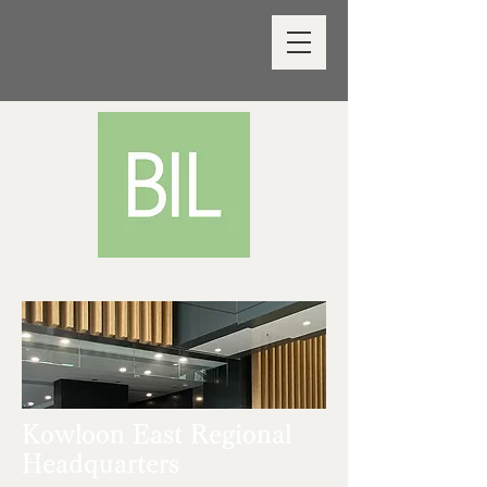
Kowloon East Regional
Headquarters