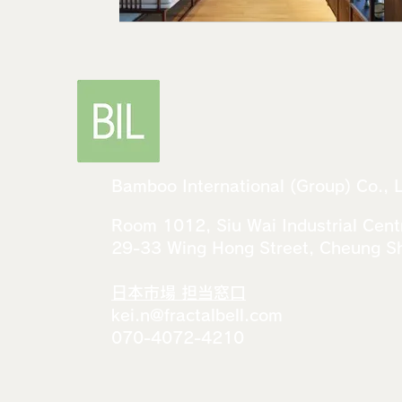
Bamboo International (Group) Co., 
Room 1012, Siu Wai Industrial Cent
29-33 Wing Hong Street, Cheung 
​​日本市場 担当窓口
kei.n@fractalbell.com
070-4072-4210