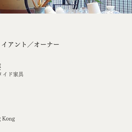
ライアント／オーナー
要
メイド家具
g Kong