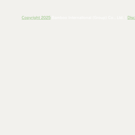
Copyright 2025
Bamboo International (Group) Co., Ltd. |
Disc