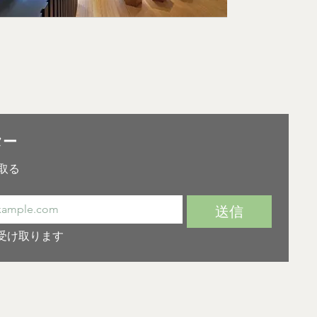
ニュースレター 
取る
送信
受け取ります